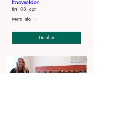
Enevælden
tirs. 08. apr.
Mere info
Detaljer
Danmarkshistorien -
Reformationen
tirs. 18. mar.